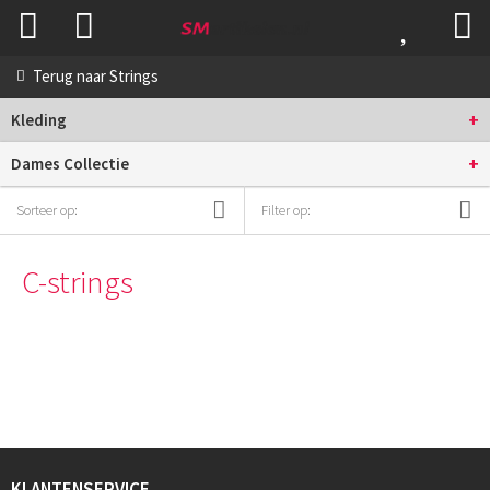
Terug naar
Strings
+
Kleding
+
Dames Collectie
Sorteer op:
Filter op:
C-strings
KLANTENSERVICE