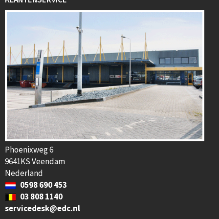
Phoenixweg 6
9641KS Veendam
Nederland
0598 690 453
03 808 1140
servicedesk@edc.nl