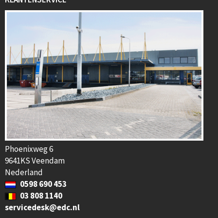
Phoenixweg 6
9641KS Veendam
Nederland
0598 690 453
03 808 1140
servicedesk@edc.nl