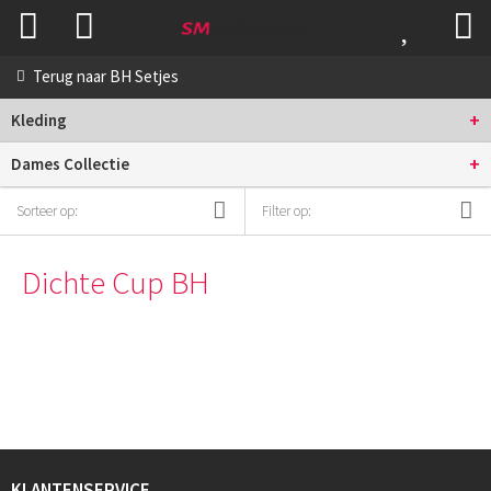
Terug naar
BH Setjes
+
Kleding
+
Dames Collectie
Sorteer op:
Filter op:
Dichte Cup BH
KLANTENSERVICE