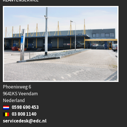
Phoenixweg 6
9641KS Veendam
Nederland
0598 690 453
03 808 1140
servicedesk@edc.nl