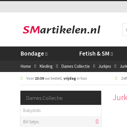
Bondage
Fetish & SM
Home
Kleding
Dames Collectie
Jurkjes
Jur
Voor
23:30
uur besteld,
vrijdag
in huis
Zelf
Jur
Dames Collectie
Babydolls
BH Setjes