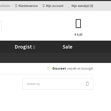
rtikelen
Klantenservice
Mijn account
Mijn wenslijst (
0
)
€ 0,00
Drogist
Sale
Discreet
verpakt en bezorgd!
Sorteer op: