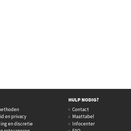
HULP NODIG?
methoden
Contact
id en privacy
Maattabel
ing en discretie
Infocenter
en retourneren
FAQ