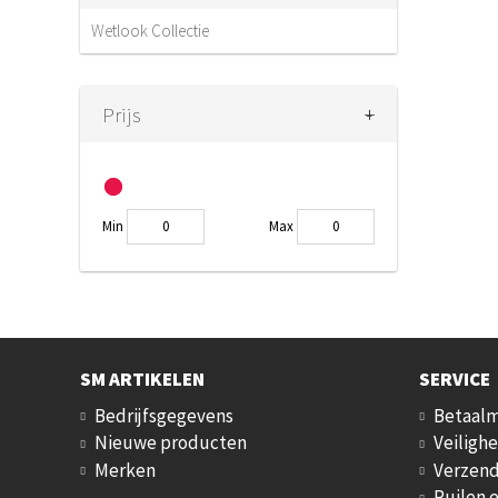
Wetlook Collectie
+
-
Prijs
Min
Max
SM ARTIKELEN
SERVICE
Bedrijfsgegevens
Betaal
Nieuwe producten
Veilighe
Merken
Verzend
Ruilen 