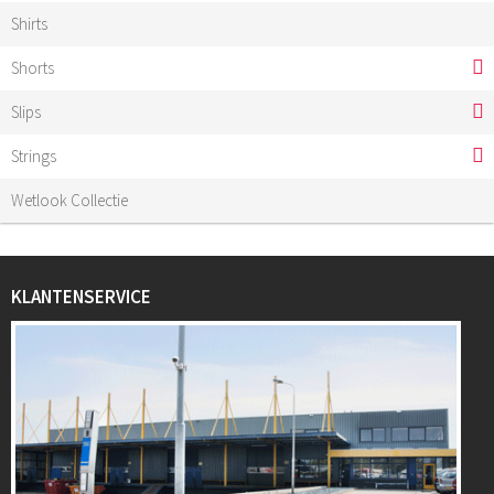
Shirts
Shorts
Slips
Strings
Wetlook Collectie
KLANTENSERVICE