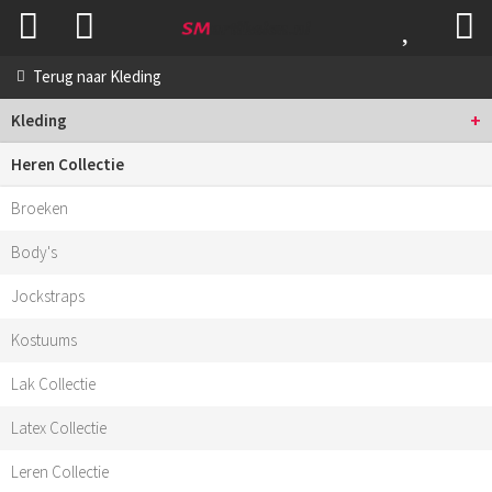
Terug naar
Kleding
+
Kleding
Heren Collectie
Broeken
Body's
Jockstraps
Kostuums
Lak Collectie
Latex Collectie
Leren Collectie