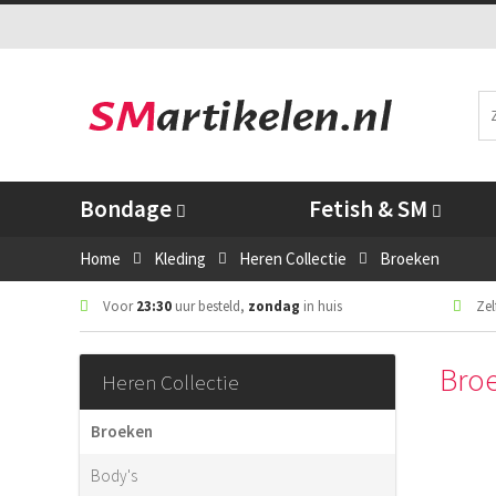
Bondage
Fetish & SM
Home
Kleding
Heren Collectie
Broeken
Voor
23:30
uur besteld,
zondag
in huis
Zelf
Bro
Heren Collectie
Broeken
Body's