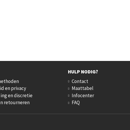
HULP NODIG?
methoden
Contact
id en privacy
Maattabel
ing en discretie
Infocenter
en retourneren
FAQ