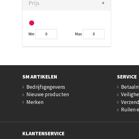
+
-
Prijs
Min
Max
SM ARTIKELEN
SERVICE
Bedrijfsgegevens
Betaal
Nieuwe producten
Veilighe
Merken
Verzend
Ruilen 
KLANTENSERVICE