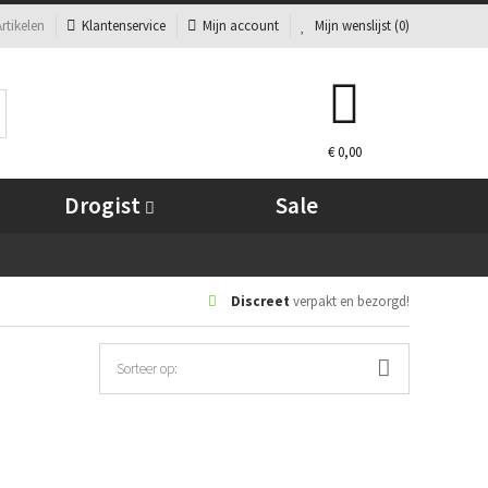
rtikelen
Klantenservice
Mijn account
Mijn wenslijst (
0
)
€ 0,00
Drogist
Sale
Discreet
verpakt en bezorgd!
Sorteer op: