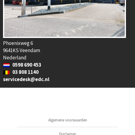
Phoenixweg 6
9641KS Veendam
Nederland
0598 690 453
03 808 1140
servicedesk@edc.nl
Algemene voorwaarden
Disclaimer