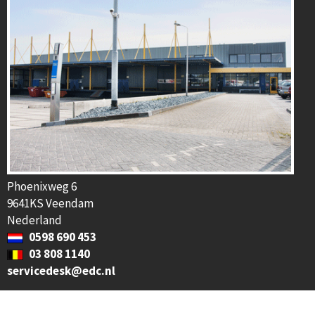
Phoenixweg 6
9641KS Veendam
Nederland
0598 690 453
03 808 1140
servicedesk@edc.nl