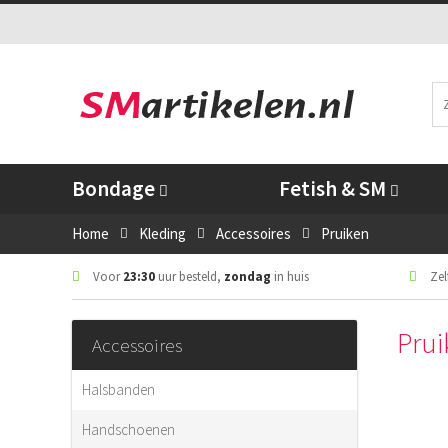
Bondage
Fetish & SM
Home
Kleding
Accessoires
Pruiken
Voor
23:30
uur besteld,
zondag
in huis
Zelf
Pru
Accessoires
Halsbanden
Handschoenen