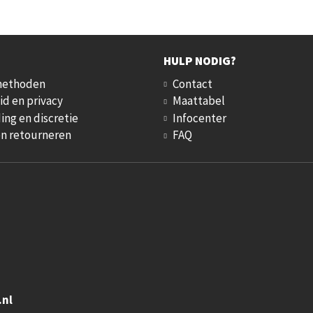
HULP NODIG?
methoden
Contact
id en privacy
Maattabel
ing en discretie
Infocenter
en retourneren
FAQ
.nl