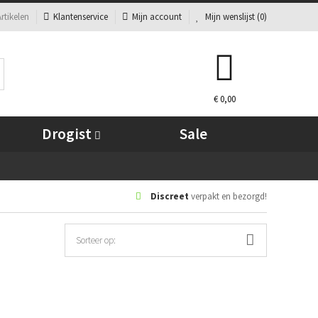
rtikelen
Klantenservice
Mijn account
Mijn wenslijst (
0
)
€ 0,00
Drogist
Sale
Discreet
verpakt en bezorgd!
Sorteer op: