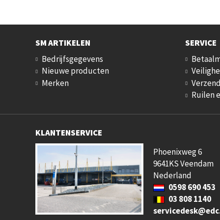
SM ARTIKELEN
SERVICE
Bedrijfsgegevens
Betaal
Nieuwe producten
Veilighe
Merken
Verzend
Ruilen 
KLANTENSERVICE
Phoenixweg 6
9641KS Veendam
Nederland
0598 690 453
03 808 1140
servicedesk@edc