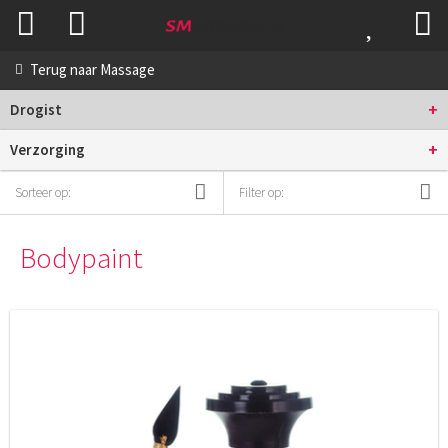
Terug naar
Massage
+
Drogist
+
Verzorging
Sorteer op:
Filter op:
Bodypaint