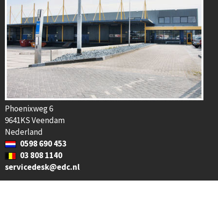
Phoenixweg 6
9641KS Veendam
Nederland
0598 690 453
03 808 1140
servicedesk@edc.nl