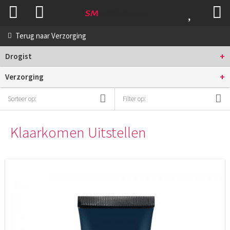
Terug naar
Verzorging
+
Drogist
+
Verzorging
Sorteer op:
Filter op:
Klaarkomen Uitstellen