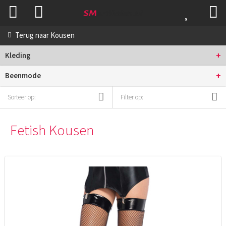
Terug naar
Kousen
+
Kleding
+
Beenmode
Sorteer op:
Filter op:
Fetish Kousen