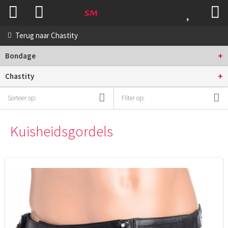
Terug naar
Chastity
+
Bondage
+
Chastity
Sorteer op:
Filter op:
Kuisheidsgordels