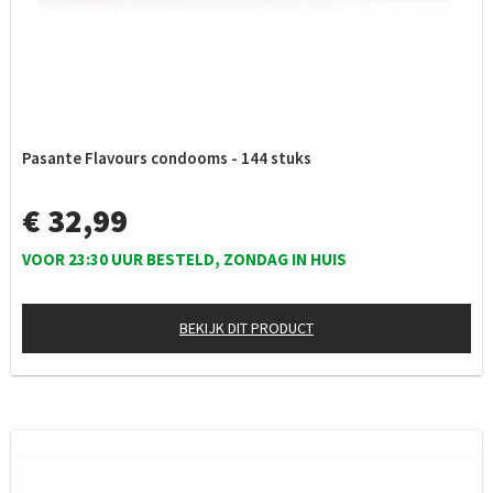
Pasante Flavours condooms - 144 stuks
€ 32,99
VOOR 23:30 UUR BESTELD, ZONDAG IN HUIS
BEKIJK DIT PRODUCT