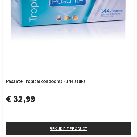
Pasante Tropical condooms - 144 stuks
€ 32,99
BEKIJK DIT PRODUCT