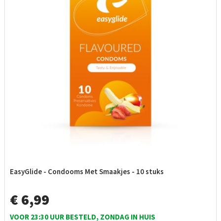
EasyGlide - Condooms Met Smaakjes - 10 stuks
€ 6,99
VOOR 23:30 UUR BESTELD, ZONDAG IN HUIS