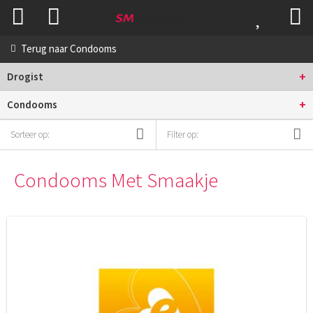
Terug naar
Condooms
+
Drogist
+
Condooms
Sorteer op:
Filter op:
Condooms Met Smaakje