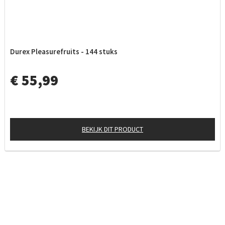
Durex Pleasurefruits - 144 stuks
€ 55,99
BEKIJK DIT PRODUCT