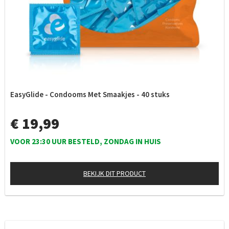
EasyGlide - Condooms Met Smaakjes - 40 stuks
€ 19,99
VOOR 23:30 UUR BESTELD, ZONDAG IN HUIS
BEKIJK DIT PRODUCT