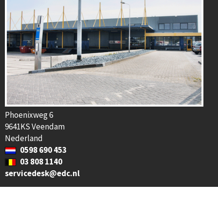
Phoenixweg 6
9641KS Veendam
Nederland
0598 690 453
03 808 1140
servicedesk@edc.nl