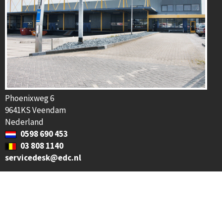
Phoenixweg 6
9641KS Veendam
Nederland
0598 690 453
03 808 1140
servicedesk@edc.nl