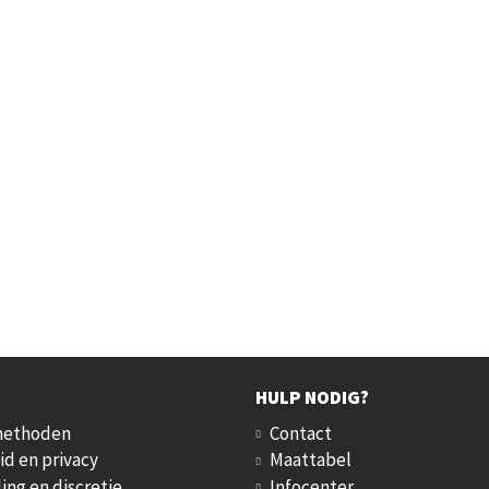
HULP NODIG?
methoden
Contact
id en privacy
Maattabel
ing en discretie
Infocenter