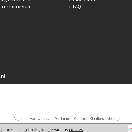
en retourneren
FAQ
.nl
Algemene voorwaarden
Disclaimer
Contact
Klantbeoordelingen
© 2026
Sm Artikelen
s je onze site gebruikt, krijg je van ons
cookies