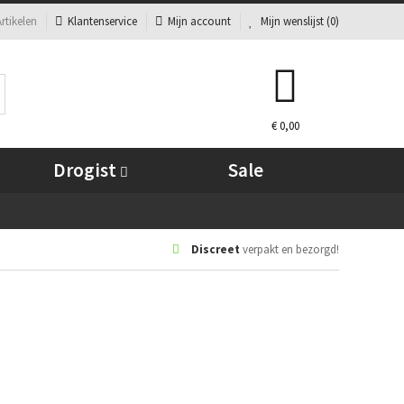
rtikelen
Klantenservice
Mijn account
Mijn wenslijst (
0
)
€ 0,00
Drogist
Sale
Discreet
verpakt en bezorgd!