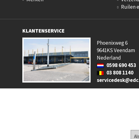
Ruilen 
KLANTENSERVICE
Phoenixweg 6
9641KS Veendam
Nederland
0598 690 453
03 808 1140
servicedesk@edc
Al