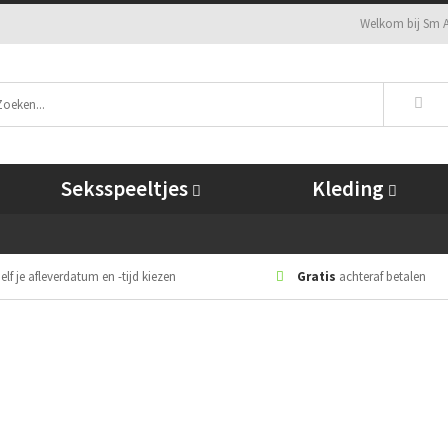
Welkom bij Sm A
Seksspeeltjes
Kleding
elf je afleverdatum en -tijd kiezen
Gratis
achteraf betalen