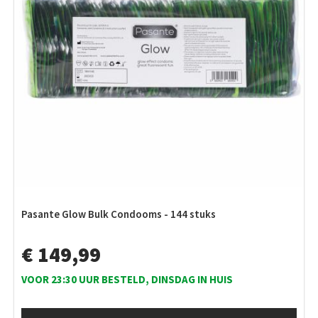
Pasante Glow Bulk Condooms - 144 stuks
€ 149,99
VOOR 23:30 UUR BESTELD, DINSDAG IN HUIS