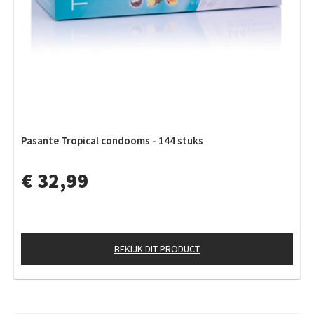
Pasante Tropical condooms - 144 stuks
€ 32,99
BEKIJK DIT PRODUCT