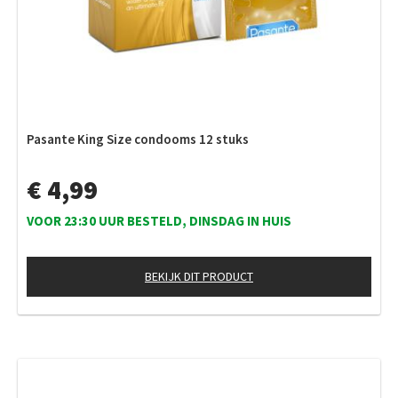
Pasante King Size condooms 12 stuks
€ 4,99
VOOR 23:30 UUR BESTELD, DINSDAG IN HUIS
BEKIJK DIT PRODUCT