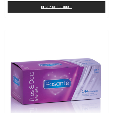
BEKIJK DIT PRODUCT