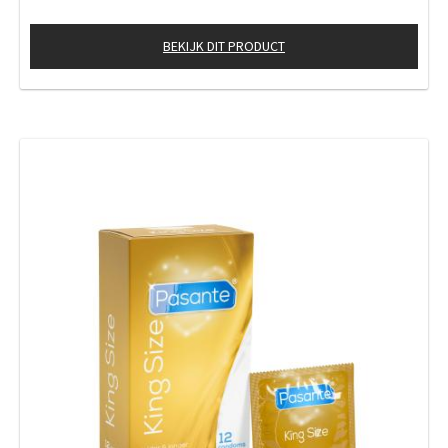
BEKIJK DIT PRODUCT