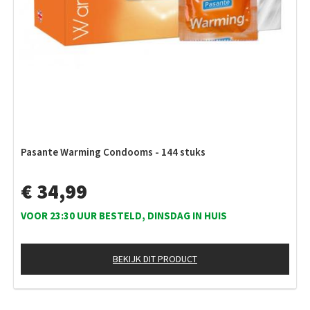
Pasante Warming Condooms - 144 stuks
€ 34,99
VOOR 23:30 UUR BESTELD, DINSDAG IN HUIS
BEKIJK DIT PRODUCT