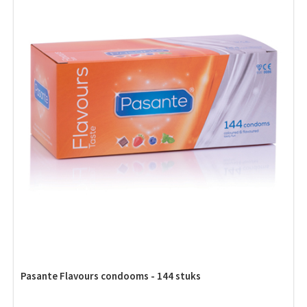
Pasante Flavours condooms - 144 stuks