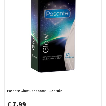
Pasante Glow Condooms - 12 stuks
€ 7,99