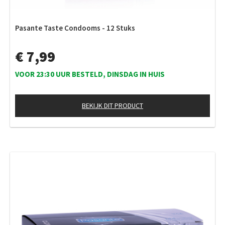
Pasante Taste Condooms - 12 Stuks
€ 7,99
VOOR 23:30 UUR BESTELD, DINSDAG IN HUIS
BEKIJK DIT PRODUCT