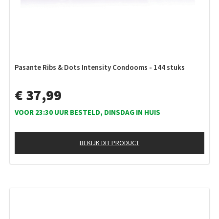
Pasante Ribs & Dots Intensity Condooms - 144 stuks
€ 37,99
VOOR 23:30 UUR BESTELD, DINSDAG IN HUIS
BEKIJK DIT PRODUCT