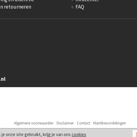
en retourneren
FAQ
.nl
Algemene voorwaarden
Disclaimer
Contact
Klantbeoordelingen
© 2026
Sm Artikelen
s je onze site gebruikt, krijg je van ons
cookies