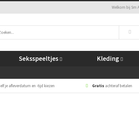
Welkom bij Sm A
Seksspeeltjes
Kleding
elf je afleverdatum en -tijd kiezen
Gratis
achteraf betalen