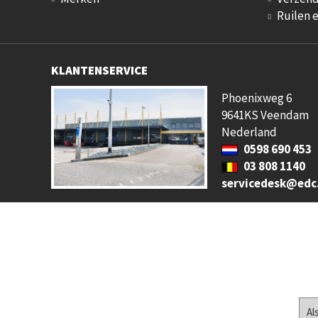
Ruilen 
KLANTENSERVICE
Phoenixweg 6
9641KS Veendam
Nederland
0598 690 453
03 808 1140
servicedesk@edc
Al