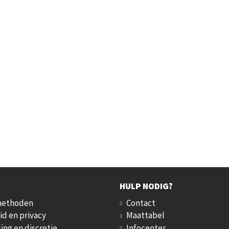
HULP NODIG?
methoden
Contact
id en privacy
Maattabel
ing en discretie
Infocenter