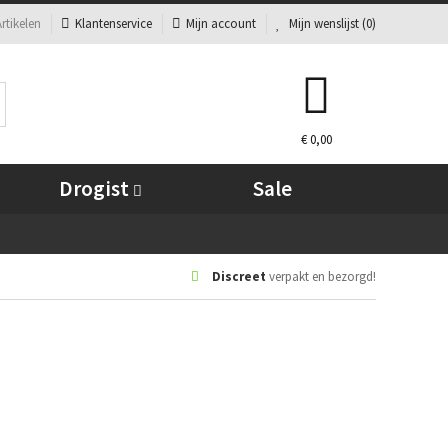
rtikelen
Klantenservice
Mijn account
Mijn wenslijst (
0
)
€ 0,00
Drogist
Sale
Discreet
verpakt en bezorgd!