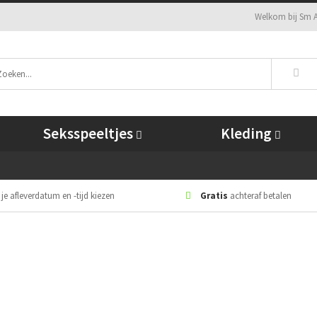
Welkom bij Sm A
Seksspeeltjes
Kleding
 je afleverdatum en -tijd kiezen
Gratis
achteraf betalen