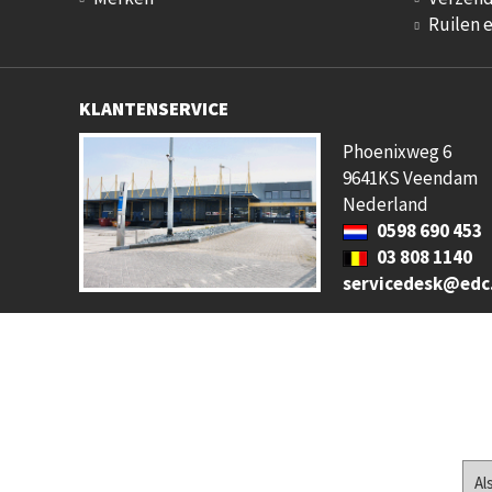
Ruilen 
KLANTENSERVICE
Phoenixweg 6
9641KS Veendam
Nederland
0598 690 453
03 808 1140
servicedesk@edc
Al