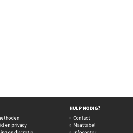
HULP NODIG?
methoden
Contact
id en privacy
Maattabel
ing en discretie
Infocenter