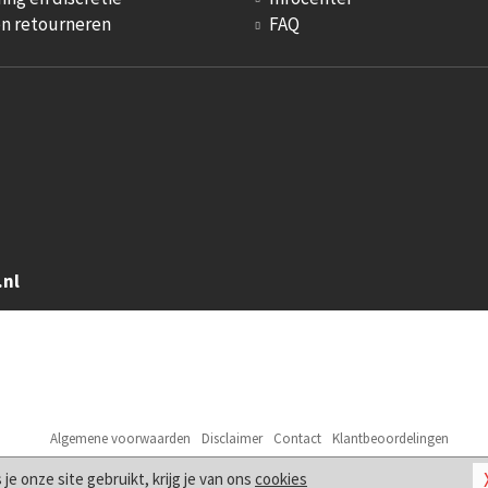
en retourneren
FAQ
.nl
Algemene voorwaarden
Disclaimer
Contact
Klantbeoordelingen
© 2026
Sm Artikelen
s je onze site gebruikt, krijg je van ons
cookies