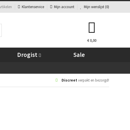
rtikelen
Klantenservice
Mijn account
Mijn wenslijst (
0
)
€ 0,00
Drogist
Sale
Discreet
verpakt en bezorgd!